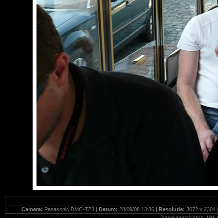
Camera:
Panasonic DMC-TZ3 |
Datum:
28/09/08 13:36 |
Resolutie:
3072 x 2304 
Totaal aantal foto's:
161
|